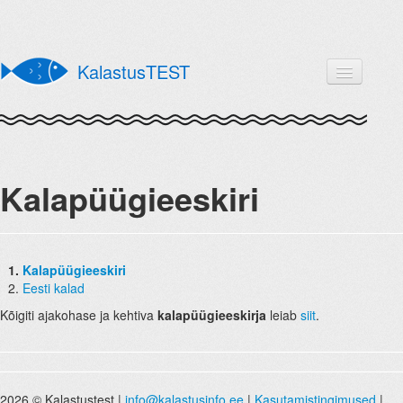
KalastusTEST
Tutvustus
Registreeru
Edetabel
Kalapüügieeskiri
Õppematerjalid
Kalapüügieeskiri
Kalapüügieeskiri
Eesti kalad
Eesti kalad
Kõigiti ajakohase ja kehtiva
kalapüügieeskirja
leiab
siit
.
OK
Unustasid parooli?
2026 © Kalastustest |
info@kalastusinfo.ee
|
Kasutamistingimused
|